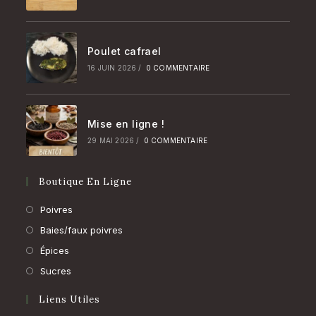
Poulet cafrael
16 JUIN 2026
/
0 COMMENTAIRE
Mise en ligne !
29 MAI 2026
/
0 COMMENTAIRE
Boutique En Ligne
S’ouvre
Poivres
dans
S’ouvre
Baies/faux poivres
un
dans
S’ouvre
Épices
nouvel
un
dans
S’ouvre
Sucres
onglet
nouvel
un
dans
Liens Utiles
onglet
nouvel
un