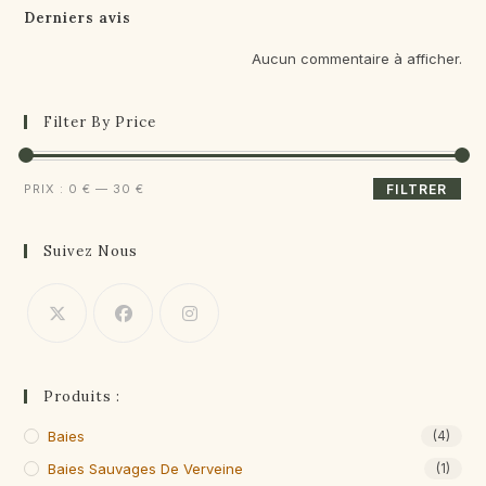
Derniers avis
Aucun commentaire à afficher.
Filter By Price
Prix
Prix
PRIX :
0 €
—
30 €
FILTRER
min
max
Suivez Nous
Produits :
Baies
(4)
Baies Sauvages De Verveine
(1)