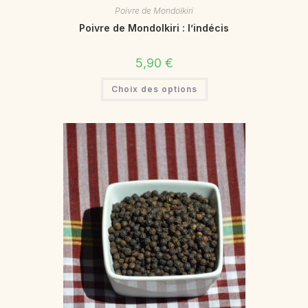
Poivre de Mondolkiri
Poivre de Mondolkiri : l’indécis
5,90
€
Ce
Choix des options
produit
a
plusieurs
variations.
Les
options
peuvent
être
choisies
sur
la
page
du
produit