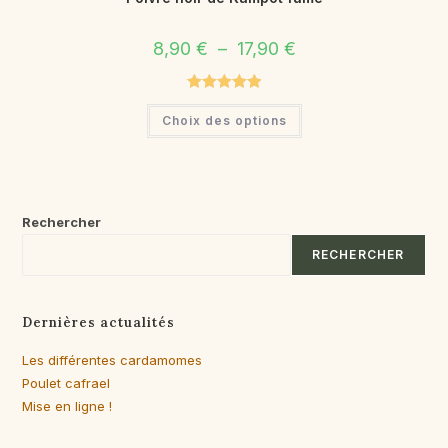
Plage
8,90
€
–
17,90
€
de
prix :
8,90 €
à
Note
5.00
Ce
17,90 €
Choix des options
produit
sur 5
a
plusieurs
variations.
Les
options
peuvent
être
Rechercher
choisies
sur
RECHERCHER
la
page
du
produit
Dernières actualités
Les différentes cardamomes
Poulet cafrael
Mise en ligne !