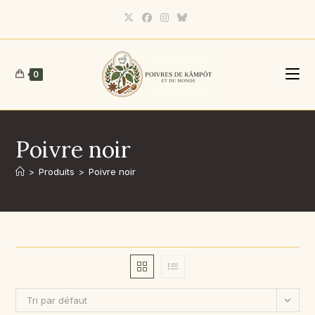
Skip
to
content
0
Poivre noir
>
Produits
>
Poivre noir
Tri par défaut