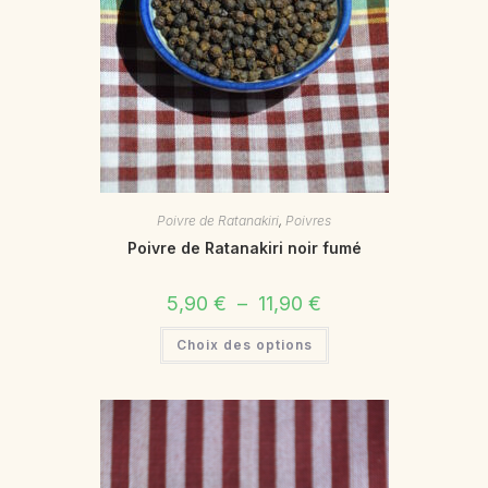
Poivre de Ratanakiri
,
Poivres
Poivre de Ratanakiri noir fumé
Plage
5,90
€
–
11,90
€
de
prix :
Ce
Choix des options
5,90 €
produit
à
a
11,90 €
plusieurs
variations.
Les
options
peuvent
être
choisies
sur