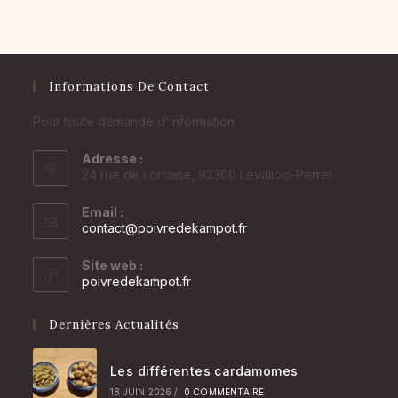
3,70 €
à
7,90 €
Informations De Contact
Pour toute demande d'information
Adresse :
24 rue de Lorraine, 92300 Levallois-Perret
Email :
S’ouvre
contact@poivredekampot.fr
dans
votre
Site web :
application
poivredekampot.fr
Dernières Actualités
Les différentes cardamomes
18 JUIN 2026
/
0 COMMENTAIRE