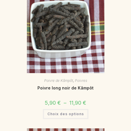
la
page
du
produit
Poivre de Kâmpôt
,
Poivres
Poivre long noir de Kâmpôt
Plage
5,90
€
–
11,90
€
de
prix :
Ce
Choix des options
5,90 €
produit
à
a
11,90 €
plusieurs
variations.