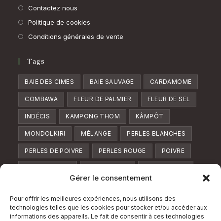
onglet
nouvel
Contactez nous
onglet
Politique de cookies
Conditions générales de vente
Tags
BAIE DES CIMES
BAIE SAUVAGE
CARDAMOME
COMBAWA
FLEUR DE PALMIER
FLEUR DE SEL
INDÉCIS
KAMPONG THOM
KÂMPÔT
MONDOLKIRI
MÉLANGE
PERLES BLANCHES
PERLES DE POIVRE
PERLES ROUGE
POIVRE
POIVRE BLANC
POIVRE FUMÉ
POIVRE LONG
Gérer le consentement
POIVRE NOIR
POIVRE ROUGE
POIVRE VERT
Pour offrir les meilleures expériences, nous utilisons des
POUDRE
RATANAKIRI
SOMBRE
SUCRE
technologies telles que les cookies pour stocker et/ou accéder aux
informations des appareils. Le fait de consentir à ces technologies
TRIO
TUK MERIC
VERVEINE
ZESTE