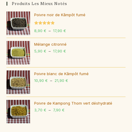
Produits Les Mieux Notés
Poivre noir de Kâmpôt fumé
Note
5.00
8,90
€
–
17,90
€
Plage
sur 5
de
Mélange citronné
prix :
5,90
€
–
17,90
€
Plage
8,90 €
de
à
prix :
17,90 €
5,90 €
Poivre blanc de Kâmpôt fumé
10,90
€
–
21,90
€
à
Plage
17,90 €
de
prix :
10,90 €
Poivre de Kampong Thom vert déshydraté
3,70
€
–
7,90
€
Plage
à
de
21,90 €
prix :