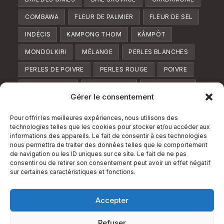
COMBAWA
FLEUR DE PALMIER
FLEUR DE SEL
INDÉCIS
KAMPONG THOM
KÂMPÔT
MONDOLKIRI
MÉLANGE
PERLES BLANCHES
PERLES DE POIVRE
PERLES ROUGE
POIVRE
POIVRE BLANC
POIVRE FUMÉ
POIVRE LONG
Gérer le consentement
POIVRE NOIR
POIVRE ROUGE
POIVRE VERT
Pour offrir les meilleures expériences, nous utilisons des
POUDRE
RATANAKIRI
SOMBRE
SUCRE
technologies telles que les cookies pour stocker et/ou accéder aux
informations des appareils. Le fait de consentir à ces technologies
TRIO
TUK MERIC
VERVEINE
ZESTE
nous permettra de traiter des données telles que le comportement
de navigation ou les ID uniques sur ce site. Le fait de ne pas
Suivez Nous
consentir ou de retirer son consentement peut avoir un effet négatif
sur certaines caractéristiques et fonctions.
Accepter
Refuser