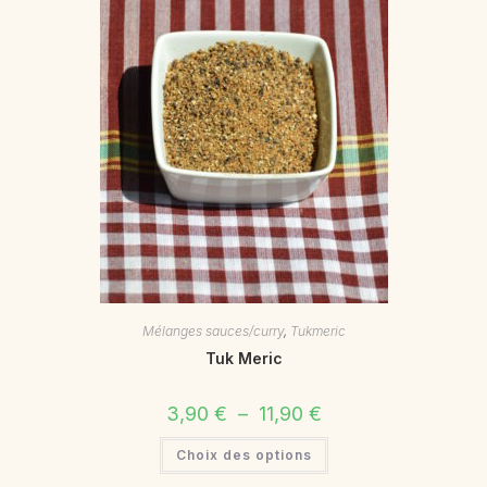
Mélanges sauces/curry
,
Tukmeric
Tuk Meric
3,90
€
–
11,90
€
Choix des options