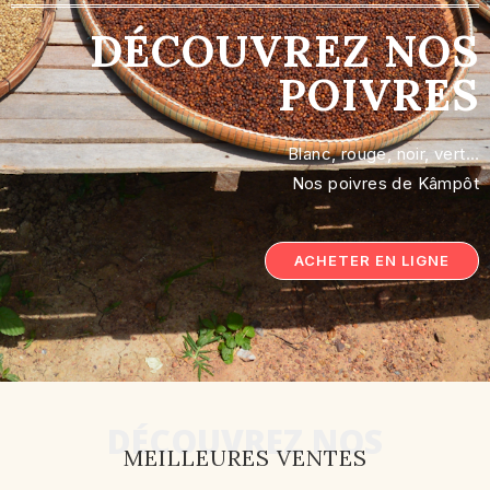
DÉCOUVREZ NOS
POIVRES
Blanc, rouge, noir, vert…
Nos poivres de Kâmpôt
ACHETER EN LIGNE
DÉCOUVREZ NOS
MEILLEURES VENTES