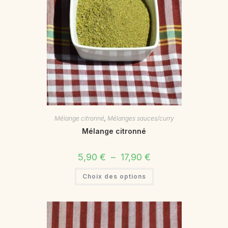
Mélange citronné
,
Mélanges sauces/curry
Mélange citronné
5,90
€
–
17,90
€
Choix des options