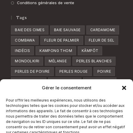
Conditions générales de vente
Tags
BAIE DES CIMES
BAIE SAUVAGE
CARDAMOME
COMBAWA
FLEUR DE PALMIER
FLEUR DE SEL
INDÉCIS
KAMPONG THOM
KÂMPÔT
MONDOLKIRI
MÉLANGE
PERLES BLANCHES
PERLES DE POIVRE
PERLES ROUGE
POIVRE
POIVRE BLANC
POIVRE FUMÉ
POIVRE LONG
Gérer le consentement
POIVRE NOIR
POIVRE ROUGE
POIVRE VERT
Pour offrir les meilleures expériences, nous utilisons des
POUDRE
RATANAKIRI
SOMBRE
SUCRE
technologies telles que les cookies pour stocker et/ou accéder aux
informations des appareils. Le fait de consentir à ces technologies
TRIO
TUK MERIC
VERVEINE
ZESTE
nous permettra de traiter des données telles que le comportement
de navigation ou les ID uniques sur ce site. Le fait de ne pas
Suivez Nous
consentir ou de retirer son consentement peut avoir un effet négatif
sur certaines caractéristiques et fonctions.