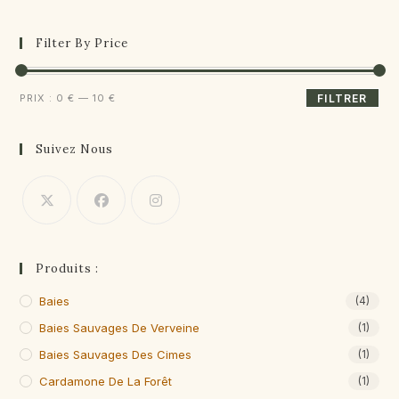
Filter By Price
Prix
Prix
PRIX :
0 €
—
10 €
FILTRER
min
max
Suivez Nous
Produits :
Baies
(4)
Baies Sauvages De Verveine
(1)
Baies Sauvages Des Cimes
(1)
Cardamone De La Forêt
(1)