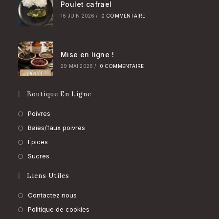
Poulet cafrael
16 JUIN 2026
/
0 COMMENTAIRE
Mise en ligne !
29 MAI 2026
/
0 COMMENTAIRE
Boutique En Ligne
S’ouvre
Poivres
dans
S’ouvre
Baies/faux poivres
un
dans
S’ouvre
Épices
nouvel
un
dans
S’ouvre
Sucres
onglet
nouvel
un
dans
Liens Utiles
onglet
nouvel
un
onglet
nouvel
Contactez nous
onglet
Politique de cookies