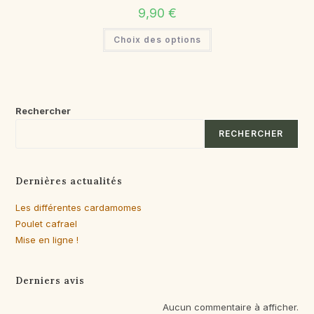
9,90
€
Ce
Choix des options
produit
a
plusieurs
variations.
Les
options
peuvent
être
Rechercher
choisies
sur
RECHERCHER
la
page
du
produit
Dernières actualités
Les différentes cardamomes
Poulet cafrael
Mise en ligne !
Derniers avis
Aucun commentaire à afficher.