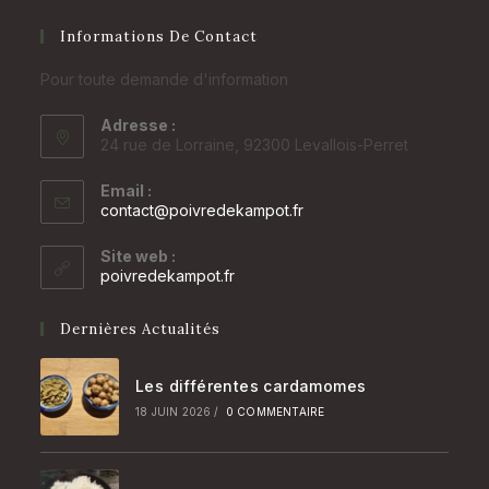
Informations De Contact
Pour toute demande d'information
Adresse :
24 rue de Lorraine, 92300 Levallois-Perret
Email :
S’ouvre
contact@poivredekampot.fr
dans
votre
Site web :
application
poivredekampot.fr
Dernières Actualités
Les différentes cardamomes
18 JUIN 2026
/
0 COMMENTAIRE