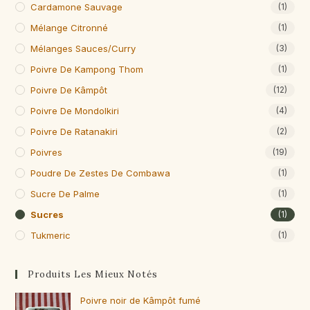
Cardamone Sauvage
(1)
Mélange Citronné
(1)
Mélanges Sauces/curry
(3)
Poivre De Kampong Thom
(1)
Poivre De Kâmpôt
(12)
Poivre De Mondolkiri
(4)
Poivre De Ratanakiri
(2)
Poivres
(19)
Poudre De Zestes De Combawa
(1)
Sucre De Palme
(1)
Sucres
(1)
Tukmeric
(1)
Produits Les Mieux Notés
Poivre noir de Kâmpôt fumé