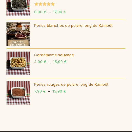
Note
5.00
8,90
€
–
17,90
€
Plage
sur 5
de
Perles blanches de poivre long de Kâmpôt
prix :
8,90 €
à
17,90 €
Cardamome sauvage
4,90
€
–
15,90
€
Plage
de
prix :
4,90 €
Perles rouges de poivre long de Kâmpôt
7,90
€
–
15,90
€
Plage
à
de
15,90 €
prix :
7,90 €
à
15,90 €